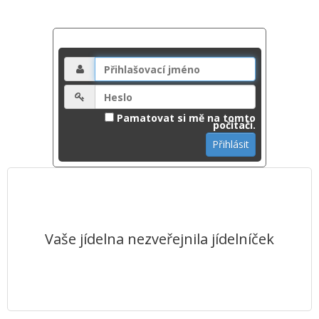
Pamatovat si mě na tomto
počítači.
Vaše jídelna nezveřejnila jídelníček